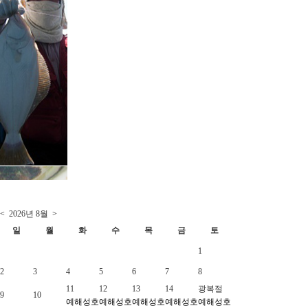
<
2026년
8월
>
일
월
화
수
목
금
토
1
2
3
4
5
6
7
8
11
12
13
14
광복절
9
10
예
해성호
예
해성호
예
해성호
예
해성호
예
해성호