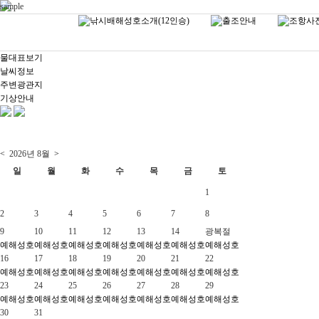
sample
물대표보기
날씨정보
주변광관지
기상안내
<
2026년
8월
>
일
월
화
수
목
금
토
1
2
3
4
5
6
7
8
9
10
11
12
13
14
광복절
예
해성호
예
해성호
예
해성호
예
해성호
예
해성호
예
해성호
예
해성호
16
17
18
19
20
21
22
예
해성호
예
해성호
예
해성호
예
해성호
예
해성호
예
해성호
예
해성호
23
24
25
26
27
28
29
예
해성호
예
해성호
예
해성호
예
해성호
예
해성호
예
해성호
예
해성호
30
31