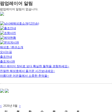
팝업레이어 알림
팝업레이어 알림이 없습니다.
해성호 / 펜션소개
오시는길
출조안내
출조게시판
최신 레이더 장비로 보다 확실한 월척을 경험하세요~
친절한 해성호에서 즐거운 시간보내세요~
아름다운 어은돌에서 소중한 추억을~
<
2026년
8월
>
일
월
화
수
목
금
토